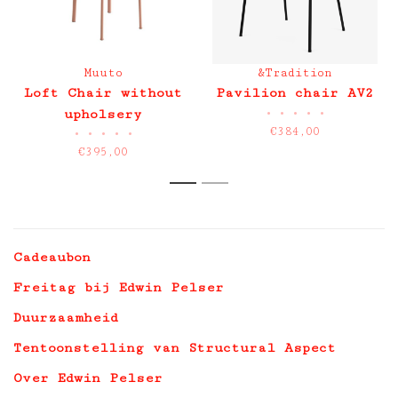
Muuto
&Tradition
Loft Chair without
Pavilion chair AV2
•
•
•
•
•
upholsery
€384,00
•
•
•
•
•
€395,00
1
2
Cadeaubon
Freitag bij Edwin Pelser
Duurzaamheid
Tentoonstelling van Structural Aspect
Over Edwin Pelser