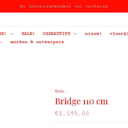
De Interieurwinkel vol verhalen
ES!
SALE!
CADEAUTIPS
nieuw!
vloerk
merken & ontwerpers
Home
Bridge 110 cm
€1.195,00