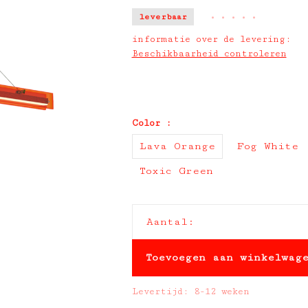
leverbaar
•
•
•
•
•
informatie over de levering:
Beschikbaarheid controleren
Color :
Lava Orange
Fog White
Toxic Green
Aantal:
Toevoegen aan winkelwag
Levertijd: 8-12 weken