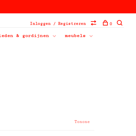
Inloggen / Registreren
0
leden & gordijnen
meubels
Tonone