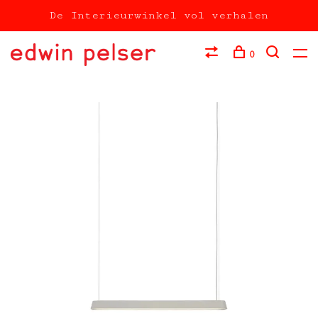
De Interieurwinkel vol verhalen
0