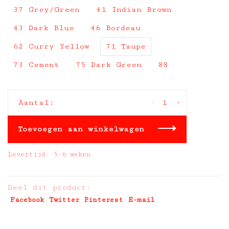
37 Grey/Green
41 Indian Brown
43 Dark Blue
46 Bordeau
62 Curry Yellow
71 Taupe
73 Cement
75 Dark Green
88
-
+
Aantal:
Toevoegen aan winkelwagen
Levertijd: 5-6 weken
Deel dit product:
Facebook
Twitter
Pinterest
E-mail