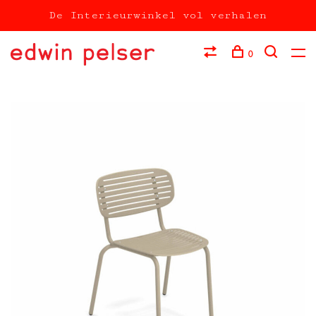
De Interieurwinkel vol verhalen
0