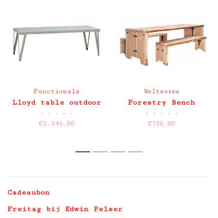
Functionals
Weltevree
Lloyd table outdoor
Forestry Bench
•
•
•
•
•
•
•
•
•
•
€2.346,00
€750,00
1
2
3
4
Cadeaubon
Freitag bij Edwin Pelser