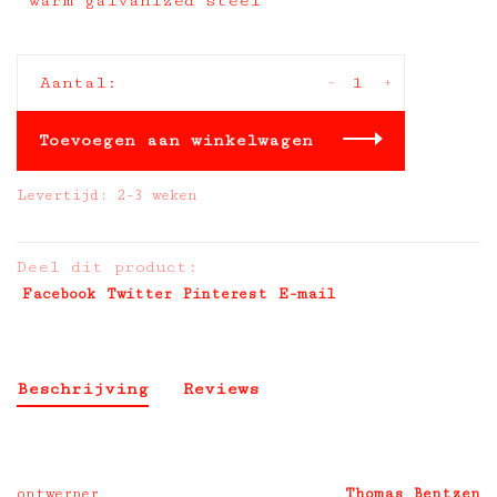
warm galvanized steel
-
+
Aantal:
Toevoegen aan winkelwagen
Levertijd: 2-3 weken
Deel dit product:
Facebook
Twitter
Pinterest
E-mail
Beschrijving
Reviews
ontwerper
Thomas Bentzen