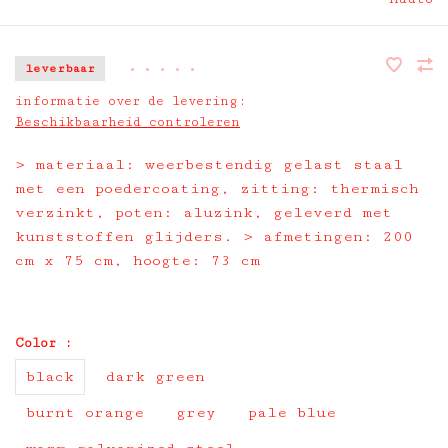
leverbaar
•
•
•
•
•
informatie over de levering:
Beschikbaarheid controleren
> materiaal: weerbestendig gelast staal
met een poedercoating, zitting: thermisch
verzinkt, poten: aluzink, geleverd met
kunststoffen glijders. > afmetingen: 200
cm x 75 cm, hoogte: 73 cm
Color :
black
dark green
burnt orange
grey
pale blue