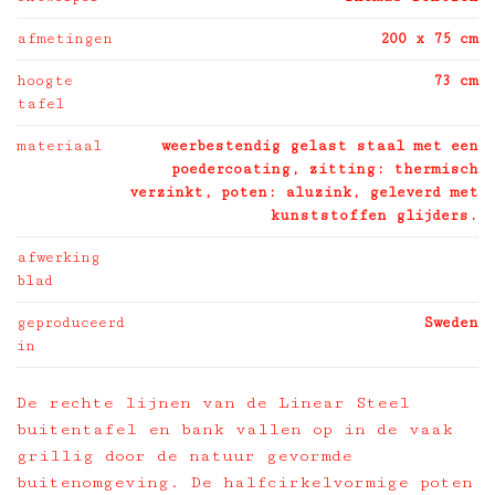
afmetingen
200 x 75 cm
hoogte
73 cm
tafel
materiaal
weerbestendig gelast staal met een
poedercoating, zitting: thermisch
verzinkt, poten: aluzink, geleverd met
kunststoffen glijders.
afwerking
blad
geproduceerd
Sweden
in
De rechte lijnen van de Linear Steel
buitentafel en bank vallen op in de vaak
grillig door de natuur gevormde
buitenomgeving. De halfcirkelvormige poten