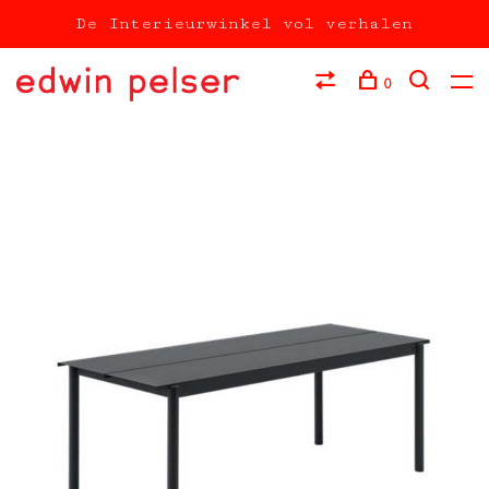
De Interieurwinkel vol verhalen
0