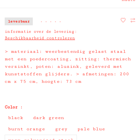
leverbaar
•
•
•
•
•
informatie over de levering:
Beschikbaarheid controleren
> materiaal: weerbestendig gelast staal
met een poedercoating, zitting: thermisch
verzinkt, poten: aluzink, geleverd met
kunststoffen glijders. > afmetingen: 200
cm x 75 cm, hoogte: 73 cm
Color :
black
dark green
burnt orange
grey
pale blue