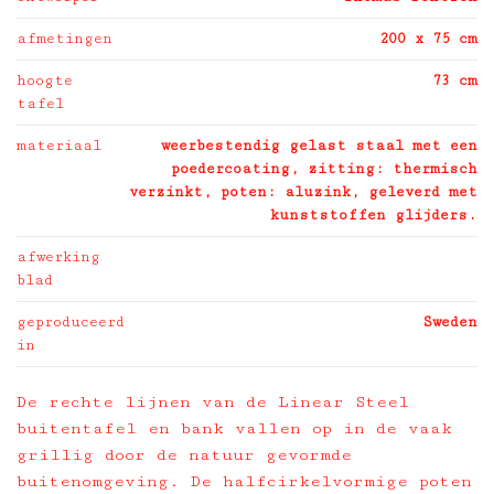
afmetingen
200 x 75 cm
hoogte
73 cm
tafel
materiaal
weerbestendig gelast staal met een
poedercoating, zitting: thermisch
verzinkt, poten: aluzink, geleverd met
kunststoffen glijders.
afwerking
blad
geproduceerd
Sweden
in
De rechte lijnen van de Linear Steel
buitentafel en bank vallen op in de vaak
grillig door de natuur gevormde
buitenomgeving. De halfcirkelvormige poten