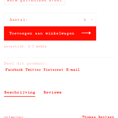
warm galvanized steel
-
+
Aantal:
Toevoegen aan winkelwagen
Levertijd: 2-3 weken
Deel dit product:
Facebook
Twitter
Pinterest
E-mail
Beschrijving
Reviews
ontwerper
Thomas Bentzen