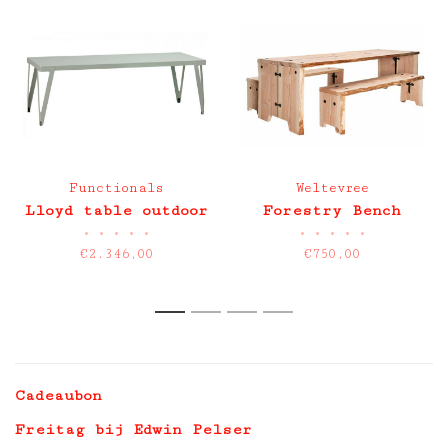
Functionals
Weltevree
Lloyd table outdoor
Forestry Bench
•
•
•
•
•
•
•
•
•
•
€2.346,00
€750,00
1
2
3
4
Cadeaubon
Freitag bij Edwin Pelser