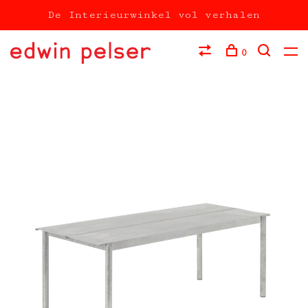
De Interieurwinkel vol verhalen
0