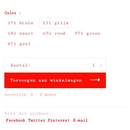
Color :
171 bruin
231 grijs
181 zwart
651 rood
971 groen
471 geel
-
+
Aantal:
Toevoegen aan winkelwagen
Levertijd: 6 - 8 weken
Deel dit product:
Facebook
Twitter
Pinterest
E-mail