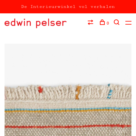
De Interieurwinkel vol verhalen
0