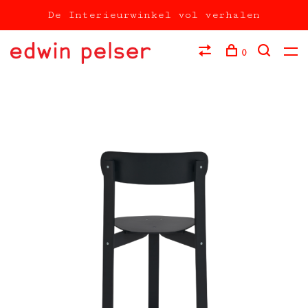
De Interieurwinkel vol verhalen
0