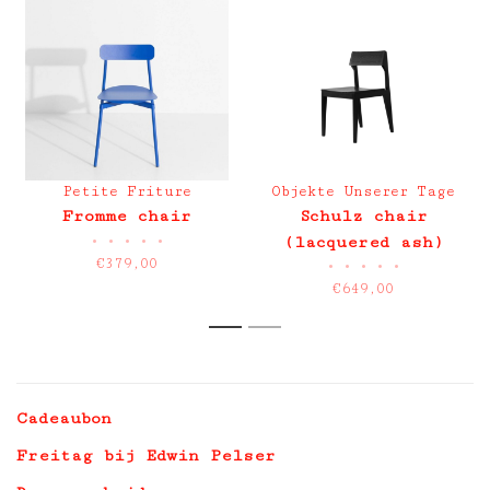
Petite Friture
Objekte Unserer Tage
Fromme chair
Schulz chair
•
•
•
•
•
(lacquered ash)
€379,00
•
•
•
•
•
€649,00
1
2
Cadeaubon
Freitag bij Edwin Pelser