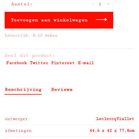
-
+
Aantal:
Toevoegen aan winkelwagen
Levertijd: 8-12 weken
Deel dit product:
Facebook
Twitter
Pinterest
E-mail
Beschrijving
Reviews
ontwerper
LeclercqViallet
afmetingen
44,6 x 42 x 77,8cm