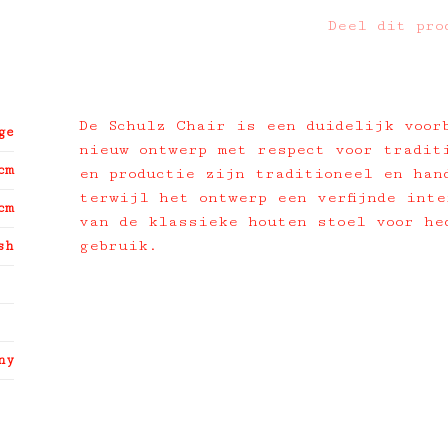
Deel dit pro
De Schulz Chair is een duidelijk voor
ge
nieuw ontwerp met respect voor tradit
cm
en productie zijn traditioneel en han
terwijl het ontwerp een verfijnde inte
cm
van de klassieke houten stoel voor he
gebruik.
sh
ny