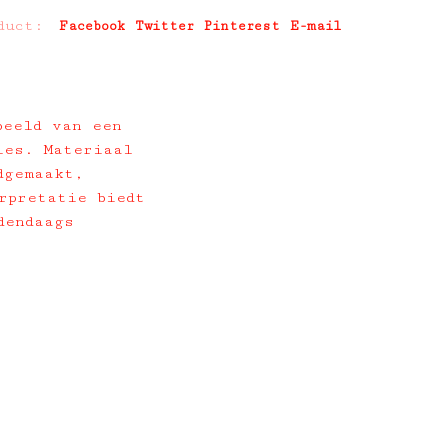
duct:
Facebook
Twitter
Pinterest
E-mail
beeld van een
ies. Materiaal
dgemaakt,
rpretatie biedt
dendaags