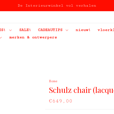
De Interieurwinkel vol verhalen
ES!
SALE!
CADEAUTIPS
nieuw!
vloerk
merken & ontwerpers
Home
Schulz chair (lacqu
€649,00