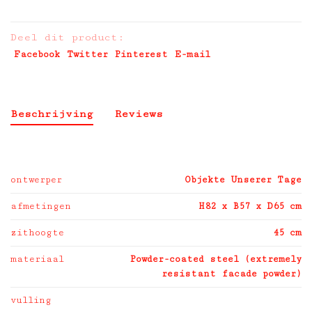
Deel dit product:
Facebook
Twitter
Pinterest
E-mail
Beschrijving
Reviews
ontwerper
Objekte Unserer Tage
afmetingen
H82 x B57 x D65 cm
zithoogte
45 cm
materiaal
Powder-coated steel (extremely
resistant facade powder)
vulling