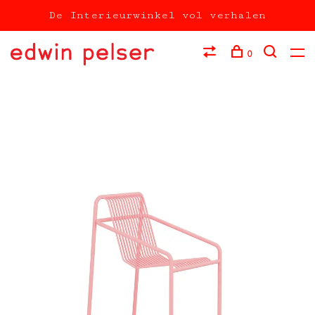
De Interieurwinkel vol verhalen
0