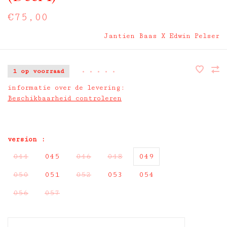
€75,00
Jantien Baas X Edwin Pelser
1 op voorraad
•
•
•
•
•
informatie over de levering:
Beschikbaarheid controleren
version :
044
045
046
048
049
050
051
052
053
054
056
057