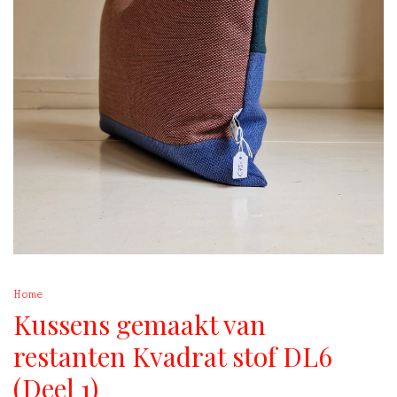
Home
Kussens gemaakt van
restanten Kvadrat stof DL6
(Deel 1)