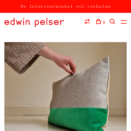
De Interieurwinkel vol verhalen
0