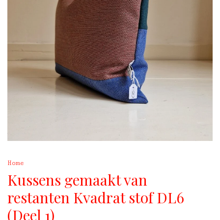
Home
Kussens gemaakt van
restanten Kvadrat stof DL6
(Deel 1)