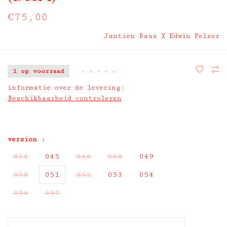
€75,00
Jantien Baas X Edwin Pelser
1 op voorraad
•
•
•
•
•
informatie over de levering:
Beschikbaarheid controleren
version :
044
045
046
048
049
050
051
052
053
054
056
057