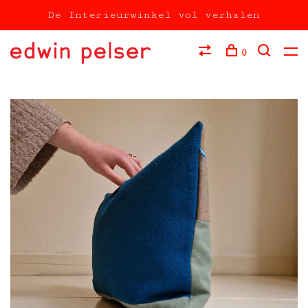
De Interieurwinkel vol verhalen
0