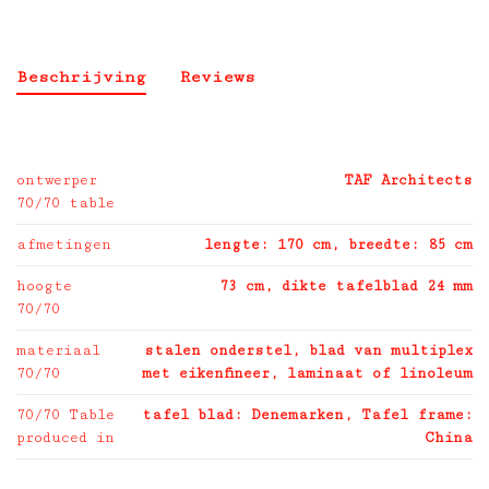
Beschrijving
Reviews
ontwerper
TAF Architects
70/70 table
afmetingen
lengte: 170 cm, breedte: 85 cm
hoogte
73 cm, dikte tafelblad 24 mm
70/70
materiaal
stalen onderstel, blad van multiplex
70/70
met eikenfineer, laminaat of linoleum
70/70 Table
tafel blad: Denemarken, Tafel frame:
produced in
China