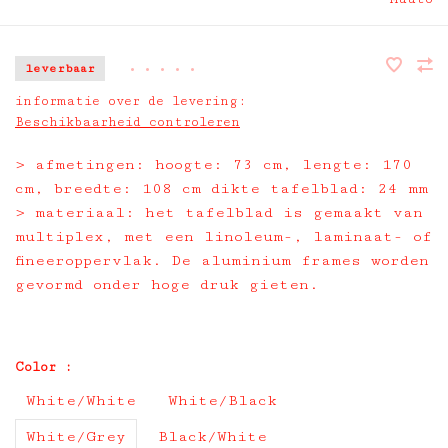
leverbaar
•
•
•
•
•
informatie over de levering:
Beschikbaarheid controleren
> afmetingen: hoogte: 73 cm, lengte: 170
cm, breedte: 108 cm dikte tafelblad: 24 mm
> materiaal: het tafelblad is gemaakt van
multiplex, met een linoleum-, laminaat- of
fineeroppervlak. De aluminium frames worden
gevormd onder hoge druk gieten.
Color :
White/White
White/Black
White/Grey
Black/White