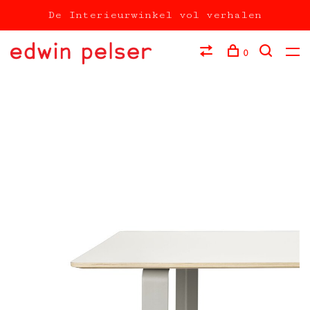
De Interieurwinkel vol verhalen
0