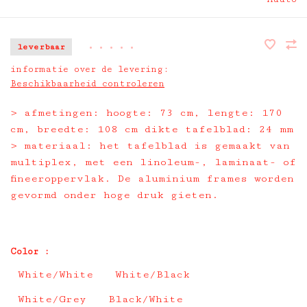
leverbaar
•
•
•
•
•
informatie over de levering:
Beschikbaarheid controleren
> afmetingen: hoogte: 73 cm, lengte: 170
cm, breedte: 108 cm dikte tafelblad: 24 mm
> materiaal: het tafelblad is gemaakt van
multiplex, met een linoleum-, laminaat- of
fineeroppervlak. De aluminium frames worden
gevormd onder hoge druk gieten.
Color :
White/White
White/Black
White/Grey
Black/White