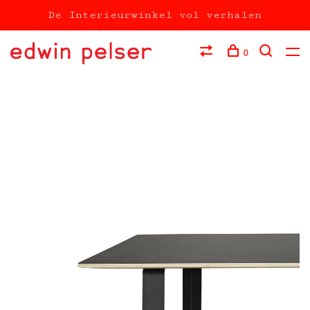
De Interieurwinkel vol verhalen
0