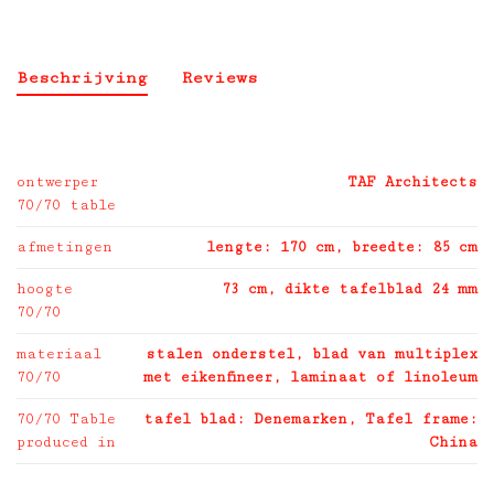
Beschrijving
Reviews
ontwerper
TAF Architects
70/70 table
afmetingen
lengte: 170 cm, breedte: 85 cm
hoogte
73 cm, dikte tafelblad 24 mm
70/70
materiaal
stalen onderstel, blad van multiplex
70/70
met eikenfineer, laminaat of linoleum
70/70 Table
tafel blad: Denemarken, Tafel frame:
produced in
China