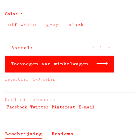
Color :
off-white
grey
black
-
+
Aantal:
Toevoegen aan winkelwagen
Levertijd: 2-3 weken
Deel dit product:
Facebook
Twitter
Pinterest
E-mail
Beschrijving
Reviews