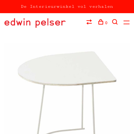
De Interieurwinkel vol verhalen
0