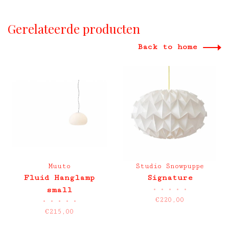
Gerelateerde producten
Back to home
Muuto
Studio Snowpuppe
Fluid Hanglamp
Signature
•
•
•
•
•
small
€220,00
•
•
•
•
•
€215,00