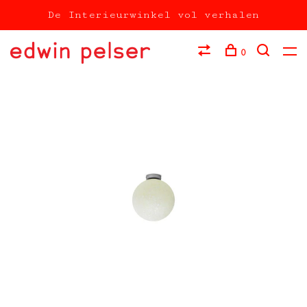
De Interieurwinkel vol verhalen
0