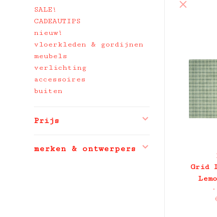
SALE!
CADEAUTIPS
nieuw!
vloerkleden & gordijnen
meubels
verlichting
accessoires
buiten
Prijs
merken & ontwerpers
Grid 
Lemo
•