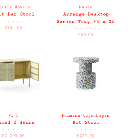
loris Hovers
Muuto
lt Bar Stool
Arrange Desktop
•
•
•
•
•
Series Tray 32 x 25
€325,00
•
•
•
•
•
€26,00
Vij5
Normann Copenhagen
amed 2 deurs
Bit Stool
•
•
•
•
•
•
•
•
•
•
€2.090,00
€220,00