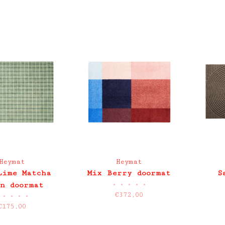
Heymat
Heymat
Lime Matcha
Mix Berry doormat
S
•
•
•
•
•
n doormat
€372,00
•
•
•
•
€175,00