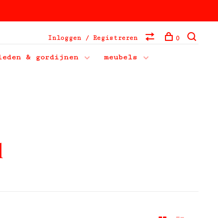
Inloggen / Registreren
0
leden & gordijnen
meubels
l