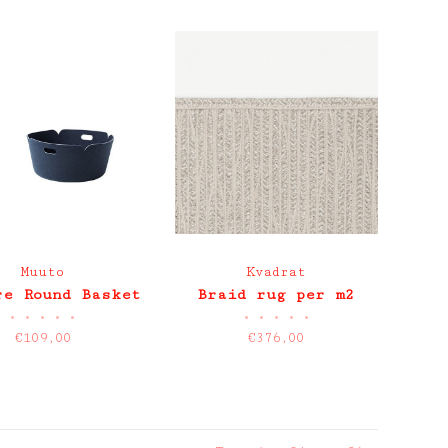
Muuto
Kvadrat
re Round Basket
Braid rug per m2
•
•
•
•
•
•
•
•
•
•
€109,00
€376,00