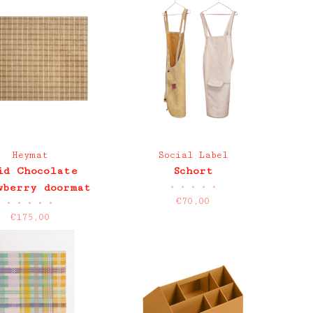
Heymat
Social Label
id Chocolate
Schort
•
•
•
•
•
wberry doormat
€70,00
•
•
•
•
•
€175,00