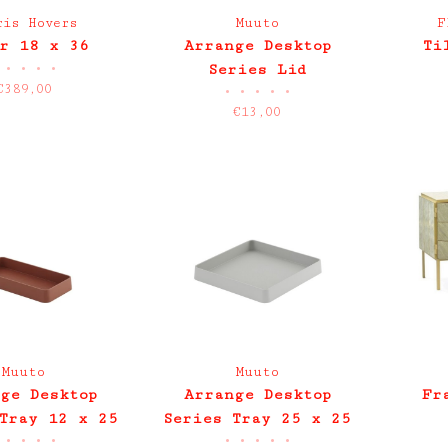
ris Hovers
Muuto
F
r 18 x 36
Arrange Desktop
Ti
•
•
•
•
Series Lid
€389,00
•
•
•
•
•
€13,00
Muuto
Muuto
ge Desktop
Arrange Desktop
Fr
Tray 12 x 25
Series Tray 25 x 25
•
•
•
•
•
•
•
•
•
grey