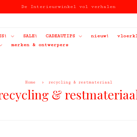
De Interieurwinkel vol verhalen
ES!
SALE!
CADEAUTIPS
nieuw!
vloerk
merken & ontwerpers
Home
recycling & restmateriaal
recycling & restmateriaa