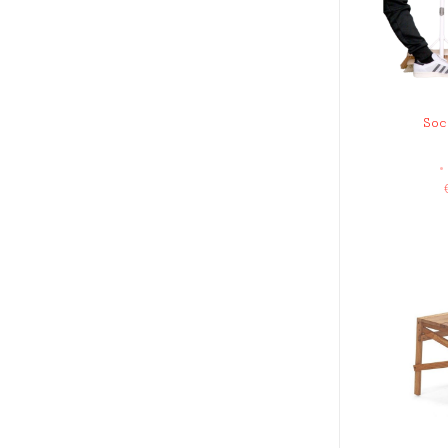
Soc
•