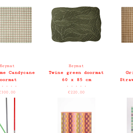
Heymat
Heymat
me Candycane
Twine green doormat
Gr
oormat
60 x 85 cm
Stra
•
•
•
•
•
•
•
•
•
€300,00
€220,00