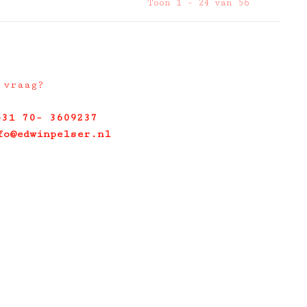
Toon 1 - 24 van 56
 vraag?
+31 70- 3609237
fo@edwinpelser.nl