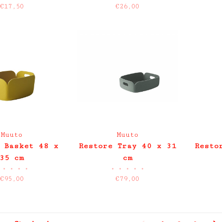
€17,50
€26,00
Muuto
Muuto
 Basket 48 x
Restore Tray 40 x 31
Resto
35 cm
cm
•
•
•
•
•
•
•
•
•
€95,00
€79,00