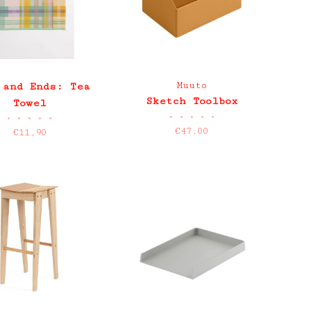
Muuto
 and Ends: Tea
Sketch Toolbox
Towel
•
•
•
•
•
•
•
•
•
•
€47,00
€11,90