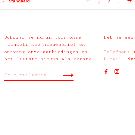
op:
1
2
3
Schrijf je nu in voor onze
Heb je een
maandelijkse nieuwsbrief en
ontvang onze aanbiedingen en
Telefoon:
het laatste nieuws als eerste.
E-mail:
in