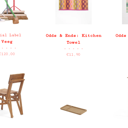
ial Label
Odds & Ends: Kitchen
Odds
Veeg
Towel
•
•
•
•
•
•
•
•
•
€120,00
€11,90