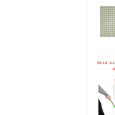
Grid Li
d
•