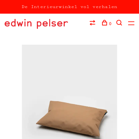
De Interieurwinkel vol verhalen
0