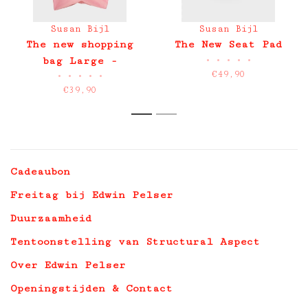
Susan Bijl
Susan Bijl
The new shopping
The New Seat Pad
•
•
•
•
•
bag Large -
€49,90
•
•
•
•
•
Untitled 2026
€39,90
1
2
Cadeaubon
Freitag bij Edwin Pelser
Duurzaamheid
Tentoonstelling van Structural Aspect
Over Edwin Pelser
Openingstijden & Contact