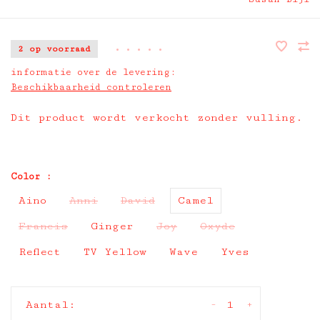
2 op voorraad
•
•
•
•
•
informatie over de levering:
Beschikbaarheid controleren
Dit product wordt verkocht zonder vulling.
Color :
Aino
Anni
David
Camel
Francis
Ginger
Joy
Oxyde
Reflect
TV Yellow
Wave
Yves
-
+
Aantal: